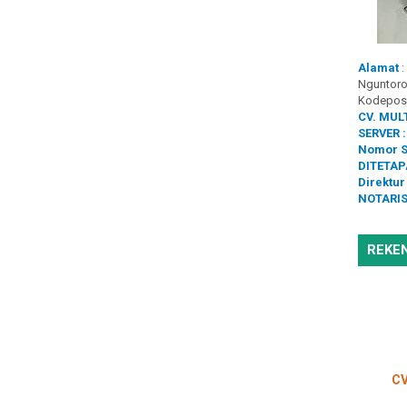
Alamat
:
Nguntoron
Kodepos
CV. MUL
SERVER :
Nomor S
DITETAP
Direktur 
NOTARIS
REKE
CV