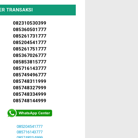
ER TRANSAKSI
082310530399
085360501777
085261731777
085204541777
085261751777
085367026777
085853815777
085716143777
085749496777
085748311999
085748327999
085748334999
085748144999
085204541777
085716143777
085748334999