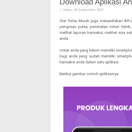
Download Aplikasi An
PPOB ONLINE
—
Sabtu, 04 September 2021
VOUCHER TV
Star Pulsa Murah juga menyediakan AP
SALDO E-MONEY
pengisian pulsa, pembelian token listri
VOUCHER GAME
melihat laporan transaksi, melihat sisa sa
ONLINE
anda.
Untuk anda yang belum memiliki smartpho
bagi anda yang sudah memiliki smartph
transaksi anda dalam satu aplikasi.
Berikut gambar contoh aplikasinya: